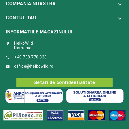
COMPANIA NOASTRA

CONTUL TAU

INFORMATIILE MAGAZINULUI
HeikoWild

Romania
+40 738 770 338

office@heikowild.ro

Setari de confidentialitate