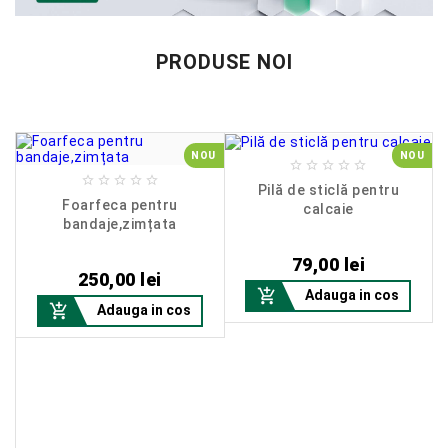
PRODUSE NOI
U
NOU
NOU










Pilă de sticlă pentru
Foarfeca pentru
calcaie
bandaje,zimțata
Pret
Pret
79,00 lei
250,00 lei

Adauga in cos

Adauga in cos