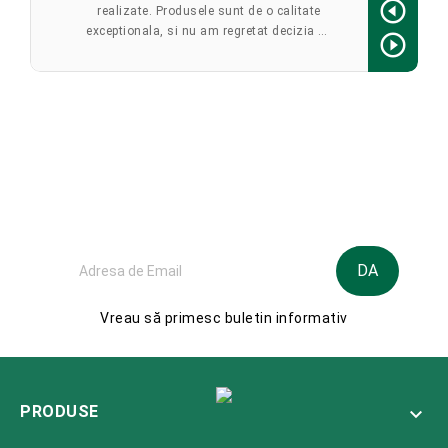
realizate. Produsele sunt de o calitate
exceptionala, si nu am regretat decizia de
a colabora cu Wild. Vom colabora si pe
viitor.
Aboneaza-te la Newsletter
Vreau să primesc buletin informativ
PRODUSE
