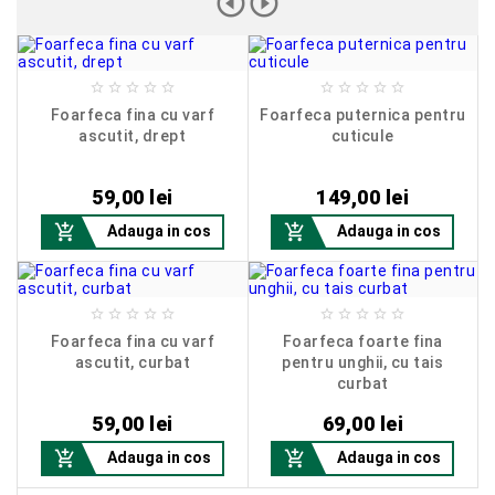












Foarfeca fina cu varf
Foarfeca puternica pentru
ascutit, drept
cuticule
Pret
Pret
59,00 lei
149,00 lei


Adauga in cos
Adauga in cos










Foarfeca fina cu varf
Foarfeca foarte fina
ascutit, curbat
pentru unghii, cu tais
curbat
Pret
Pret
59,00 lei
69,00 lei


Adauga in cos
Adauga in cos