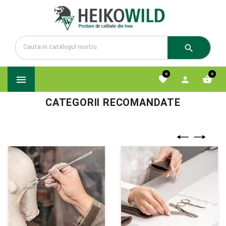

0
0




CATEGORII RECOMANDATE