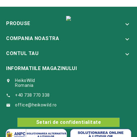
PRODUSE

COMPANIA NOASTRA

CONTUL TAU

INFORMATIILE MAGAZINULUI
HeikoWild

Romania
+40 738 770 338

office@heikowild.ro

Setari de confidentialitate