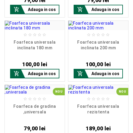
79,00 lei
79,00 lei


Adauga in cos
Adauga in cos










Foarfeca universala
Foarfeca universala
inclinata 180 mm
inclinata 200 mm
Pret
Pret
100,00 lei
100,00 lei


Adauga in cos
Adauga in cos
NOU
NOU










Foarfeca de gradina
Foarfeca universala
,universala
rezistenta
Pret
Pret
79,00 lei
189,00 lei