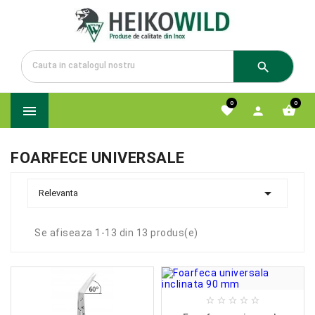

0
0




FOARFECE UNIVERSALE

Relevanta
Se afiseaza 1-13 din 13 produs(e)




