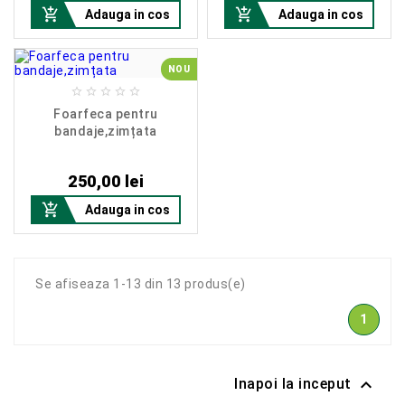


Adauga in cos
Adauga in cos
NOU





Foarfeca pentru
bandaje,zimțata
Pret
250,00 lei

Adauga in cos
Se afiseaza 1-13 din 13 produs(e)
1

Inapoi la inceput