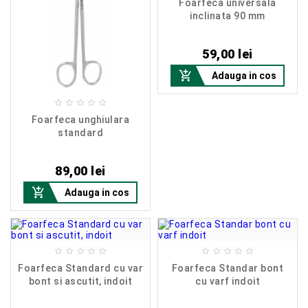
Foarfeca universala
inclinata 90 mm
Pret
59,00 lei

Adauga in cos





Foarfeca unghiulara
standard
Pret
89,00 lei

Adauga in cos










Foarfeca Standard cu var
Foarfeca Standar bont
bont si ascutit, indoit
cu varf indoit
Pret
Pret