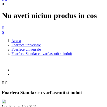
0
Nu aveti niciun produs in cos

0
Acasa
Foarfece universale
Foarfece universale
Foarfeca Standar cu varf ascutit si indoit


Foarfeca Standar cu varf ascutit si indoit
Cod Produs:
16.250.11