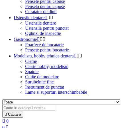
Pensete pentru capuse
Penseta pentru capuse
Curatator de dinti
Ustensile dentare



Ustensile dentare
Ustensila pentru punctat
Oglinzi de inspectie
Gastronomie



Foarfece de bucatarie
Pensete pentru bucatarie
Modelism, hobby tehnica dentara



Cleme
Cleste hobby, modelism
Spatule
Cutite de modelare
Surubelnite fine
Instrument de punctat
Lame si suporturi interschimbabile

Cautare

0
0
