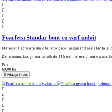





Foarfeca Standar bont cu varf indoit
Material: Fabricată din oțel inoxidabil, asigurând rezistență și
Dimensiuni: Lungimea totală de 115 mm, oferind manevrabilitate 
Pret
69,00 lei

Adauga in cos




