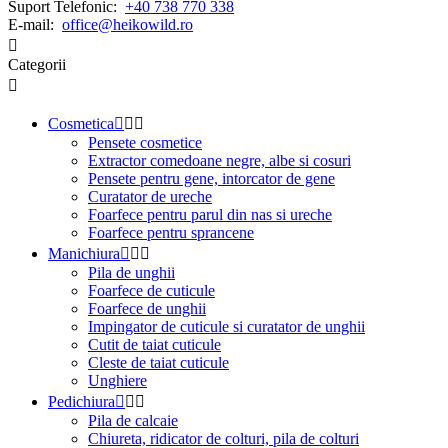
Suport Telefonic:
+40 738 770 338
E-mail:
office@heikowild.ro

Categorii

Cosmetica



Pensete cosmetice
Extractor comedoane negre, albe si cosuri
Pensete pentru gene, intorcator de gene
Curatator de ureche
Foarfece pentru parul din nas si ureche
Foarfece pentru sprancene
Manichiura



Pila de unghii
Foarfece de cuticule
Foarfece de unghii
Impingator de cuticule si curatator de unghii
Cutit de taiat cuticule
Cleste de taiat cuticule
Unghiere
Pedichiura



Pila de calcaie
Chiureta, ridicator de colturi, pila de colturi