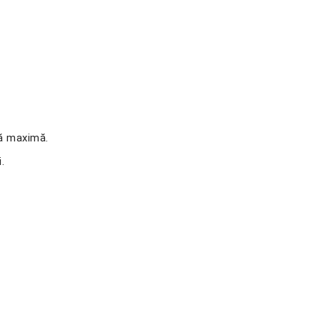
nă maximă.
.