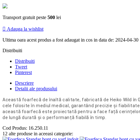
Transport gratuit peste
500
lei

Adauga la wishlist
Ultima oara acest produs a fost adaugat in cos in data de: 2024-04-30
Distribuiti
Distribuiti
Tweet
Pinterest
Descriere
Detalii ale produsului
Această foarfecă de înaltă calitate, fabricată de Heiko Wild în 
cele folosite în mediul medical, garantând precizie și fiabilita
această foarfecă este proiectată pentru a face față cerințelor 
de lungă durată și o performanță fiabilă în timp.
Cod Produs:
16.250.11
12 alte produse in aceeasi categorie: