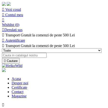

Vezi cosul

Contul meu

Wishlist
(
0
)

Derulati sus

Transport Gratuit la comenzi de peste 500 Lei

Autentificare

Transport Gratuit la comenzi de peste 500 Lei

Cautare
Acasa
Despre noi
Certificate
Contact
Magazine
