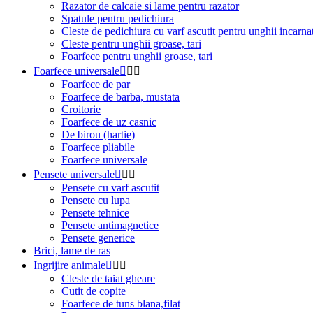
Razator de calcaie si lame pentru razator
Spatule pentru pedichiura
Cleste de pedichiura cu varf ascutit pentru unghii incarnat
Cleste pentru unghii groase, tari
Foarfece pentru unghii groase, tari
Foarfece universale



Foarfece de par
Foarfece de barba, mustata
Croitorie
Foarfece de uz casnic
De birou (hartie)
Foarfece pliabile
Foarfece universale
Pensete universale



Pensete cu varf ascutit
Pensete cu lupa
Pensete tehnice
Pensete antimagnetice
Pensete generice
Brici, lame de ras
Ingrijire animale



Cleste de taiat gheare
Cutit de copite
Foarfece de tuns blana,filat