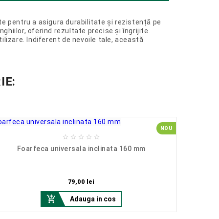
ate pentru a asigura durabilitate și rezistență pe
iilor, oferind rezultate precise și îngrijite.
lizare. Indiferent de nevoile tale, această
IE:
NOU





Foarfeca universala inclinata 160 mm
Pret
79,00 lei

Adauga in cos