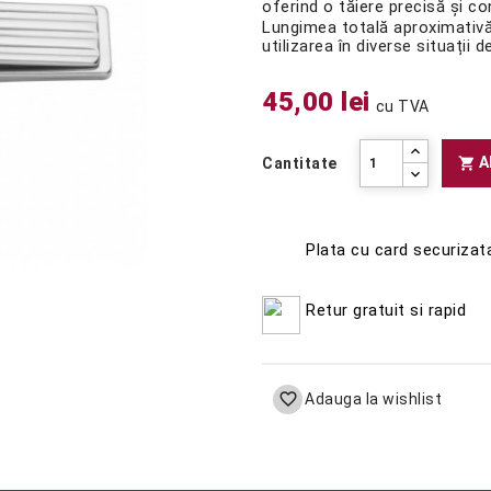
oferind o tăiere precisă și con
Lungimea totală aproximativă
utilizarea în diverse situații de
45,00 lei
cu TVA
A

Cantitate
Plata cu card securizat
Retur gratuit si rapid

Adauga la wishlist