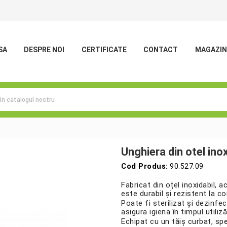
SA
DESPRE NOI
CERTIFICATE
CONTACT
MAGAZIN
Unghiera din otel ino
Cod Produs:
90.527.09
Fabricat din oțel inoxidabil, 
este durabil și rezistent la c
Poate fi sterilizat și dezinfe
asigura igiena în timpul utiliză
Echipat cu un tăiș curbat, sp