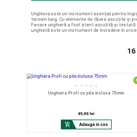
Unghiera este un instrument esențial pentru îngriji
termen lung. Cu elemente de tăiere ascuțite și pre
Fiecare unghieră a fost atent ascuțită și testată 
unghieră este un instrument de încredere în orice 
16
NOU





lat 200 mm
Unghiera Profi cu pila inclusa 75mm
Pret
49,00 lei

Adauga in cos