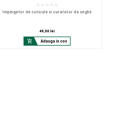





Impingator de cuticule si curatator de unghii
C
Pret
49,00 lei

Adauga in cos