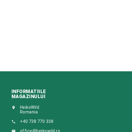
INFORMATIILE
MAGAZINULUI
HeikoWild

Romania
+40 738 770 338

office@heikowild.ro
