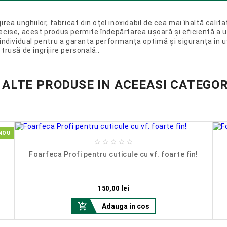
rea unghiilor, fabricat din oțel inoxidabil de cea mai înaltă calit
cise, acest produs permite îndepărtarea ușoară și eficientă a ungh
individual pentru a garanta performanța optimă și siguranța în uti
trusă de îngrijire personală..
 ALTE PRODUSE IN ACEEASI CATEGOR
NOU





Foarfeca Profi pentru cuticule cu vf. foarte fin!
Pret
150,00 lei

Adauga in cos