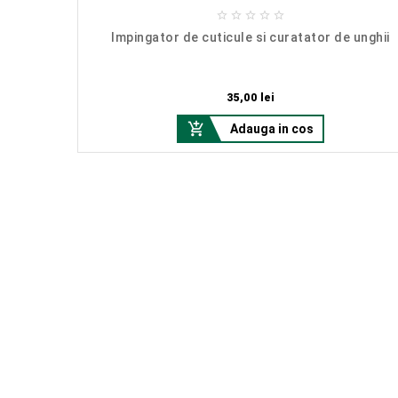





ais curbat
Impingator de cuticule si curatator de unghii
Pret
35,00 lei

Adauga in cos