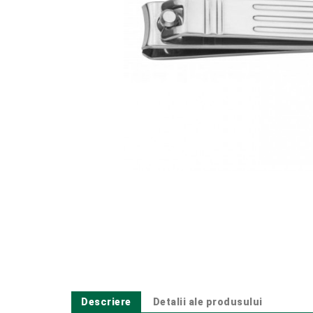
Descriere
Detalii ale produsului