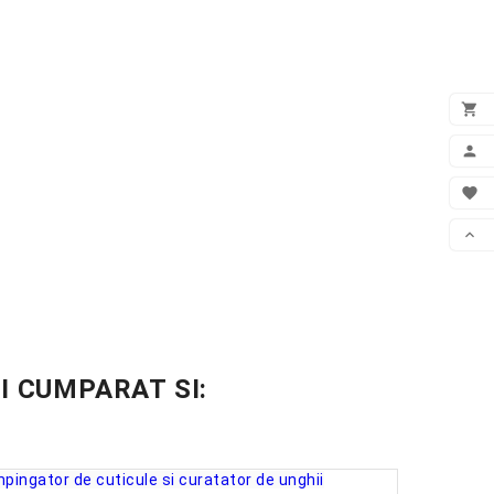

VEZ

CON

WIS

DER
I CUMPARAT SI: