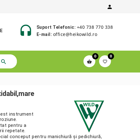


+40 738 770 338
Suport Telefonic:
E
office@heikowild.ro
E-mail:
0
0



xidabil,mare
acest instrument
oroziune.
ctat pentru a
rii repetate.
ecial conceput pentru manichiură și pedichiură,