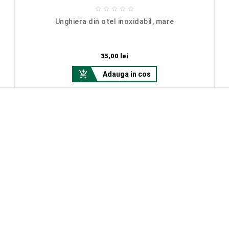





Unghiera din otel inoxidabil, mare
Pret
35,00 lei

Adauga in cos