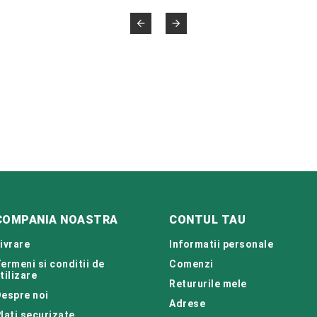


COMPANIA NOASTRA
CONTUL TAU
ivrare
Informatii personale
ermeni si conditii de
Comenzi
tilizare
Retururile mele
espre noi
Adrese
lati securizate