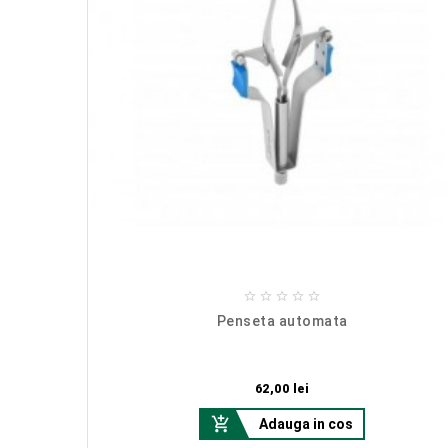





c
Penseta automata
Pret
62,00 lei

Adauga in cos