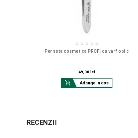





plastic
Penseta cosmetica PROFI cu varf oblic
Pret
49,00 lei

Adauga in cos
RECENZII