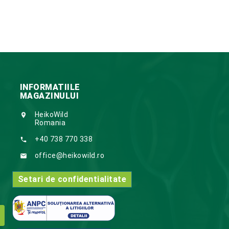
INFORMATIILE
MAGAZINULUI
HeikoWild

Romania
+40 738 770 338

office@heikowild.ro

Setari de confidentialitate