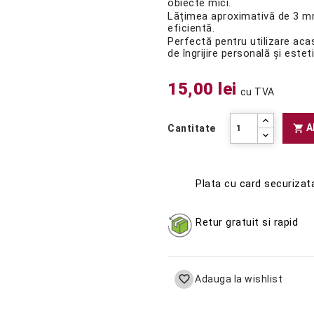
obiecte mici.
Lățimea aproximativă de 3 mm 
eficientă.
Perfectă pentru utilizare aca
de îngrijire personală și estet
15,00 lei
cu TVA
A

Cantitate
Plata cu card securizat
Retur gratuit si rapid

Adauga la wishlist