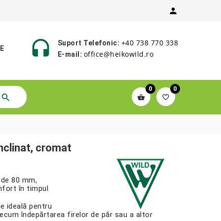


+40 738 770 338
Suport Telefonic:
E
office@heikowild.ro
E-mail:
0
0



clinat, cromat
ă de 80 mm,
nfort în timpul
e ideală pentru
precum îndepărtarea firelor de păr sau a altor