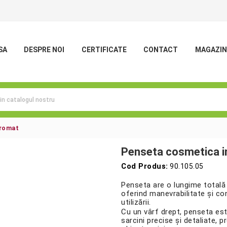
SA
DESPRE NOI
CERTIFICATE
CONTACT
MAGAZIN
cromat
Penseta cosmetica in
Cod Produs:
90.105.05
Penseta are o lungime total
oferind manevrabilitate și co
utilizării.
Cu un vârf drept, penseta est
sarcini precise și detaliate, 