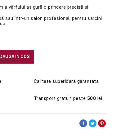
a vârfului asigură o prindere precisă și
să sau într-un salon profesional, pentru sarcini
ică.
DAUGA IN COS
a
Calitate superioara garantata
Transport gratuit peste
500
lei