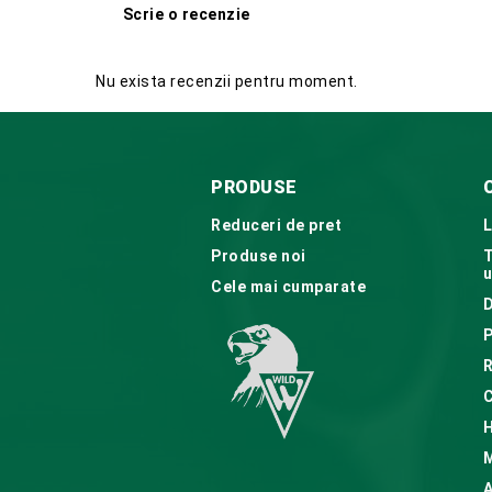
Scrie o recenzie
Nu exista recenzii pentru moment.
PRODUSE
Reduceri de pret
L
Produse noi
T
u
Cele mai cumparate
D
P
R
C
H