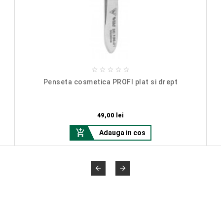





Penseta cosmetica PROFI plat si drept
Pret
49,00 lei

Adauga in cos

