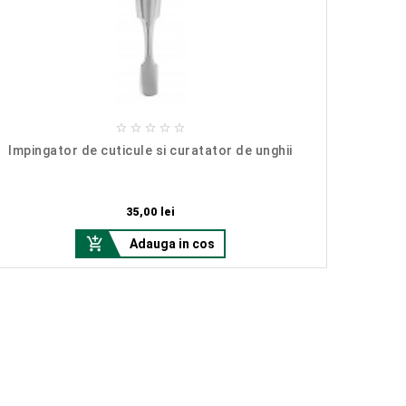





Impingator de cuticule si curatator de unghii
Pret
35,00 lei

Adauga in cos