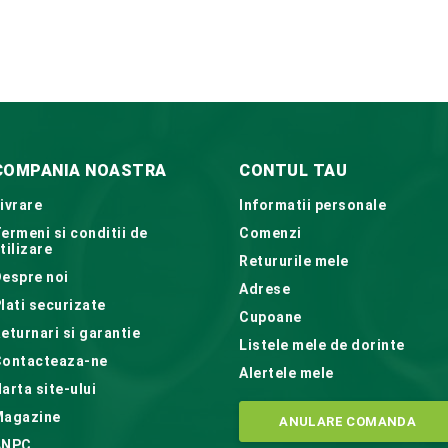
COMPANIA NOASTRA
CONTUL TAU
ivrare
Informatii personale
ermeni si conditii de
Comenzi
tilizare
Retururile mele
espre noi
Adrese
lati securizate
Cupoane
eturnari si garantie
Listele mele de dorinte
ontacteaza-ne
Alertele mele
arta site-ului
Magazine
ANULARE COMANDA
ANPC