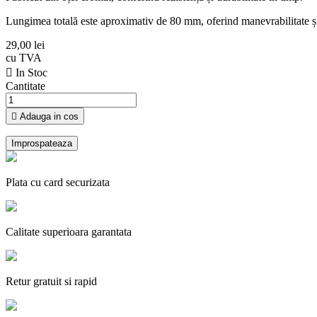
Lungimea totală este aproximativ de 80 mm, oferind manevrabilitate și c
29,00 lei
cu TVA

In Stoc
Cantitate

Adauga in cos
Plata cu card securizata
Calitate superioara garantata
Retur gratuit si rapid