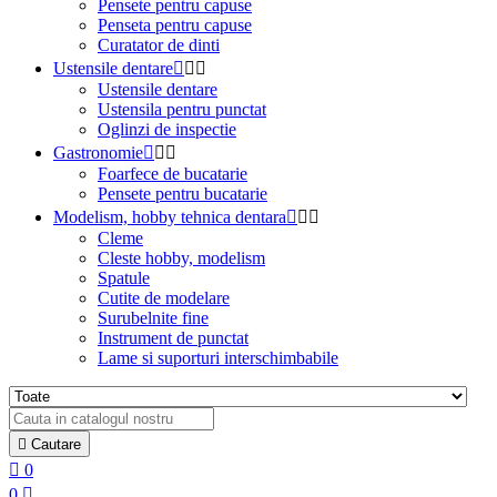
Pensete pentru capuse
Penseta pentru capuse
Curatator de dinti
Ustensile dentare



Ustensile dentare
Ustensila pentru punctat
Oglinzi de inspectie
Gastronomie



Foarfece de bucatarie
Pensete pentru bucatarie
Modelism, hobby tehnica dentara



Cleme
Cleste hobby, modelism
Spatule
Cutite de modelare
Surubelnite fine
Instrument de punctat
Lame si suporturi interschimbabile

Cautare

0
0
