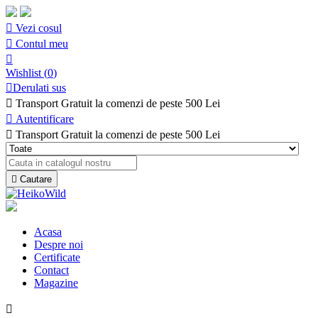

Vezi cosul

Contul meu

Wishlist
(
0
)

Derulati sus

Transport Gratuit la comenzi de peste 500 Lei

Autentificare

Transport Gratuit la comenzi de peste 500 Lei

Cautare
Acasa
Despre noi
Certificate
Contact
Magazine
