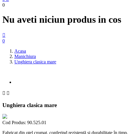
0
Nu aveti niciun produs in cos

0
Acasa
Manichiura
Unghiera clasica mare


Unghiera clasica mare
Cod Produs:
90.525.01
Fabricat din oțel cromat, conferind rezistență și durabilitate în timp.