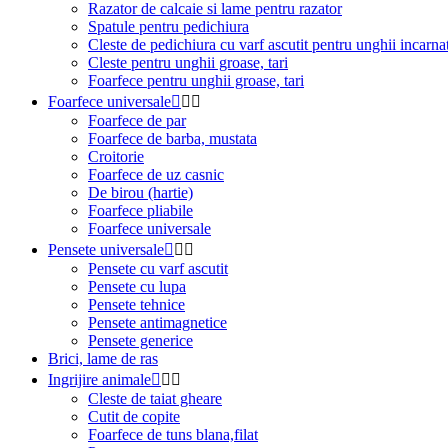
Razator de calcaie si lame pentru razator
Spatule pentru pedichiura
Cleste de pedichiura cu varf ascutit pentru unghii incarnat
Cleste pentru unghii groase, tari
Foarfece pentru unghii groase, tari
Foarfece universale



Foarfece de par
Foarfece de barba, mustata
Croitorie
Foarfece de uz casnic
De birou (hartie)
Foarfece pliabile
Foarfece universale
Pensete universale



Pensete cu varf ascutit
Pensete cu lupa
Pensete tehnice
Pensete antimagnetice
Pensete generice
Brici, lame de ras
Ingrijire animale



Cleste de taiat gheare
Cutit de copite
Foarfece de tuns blana,filat