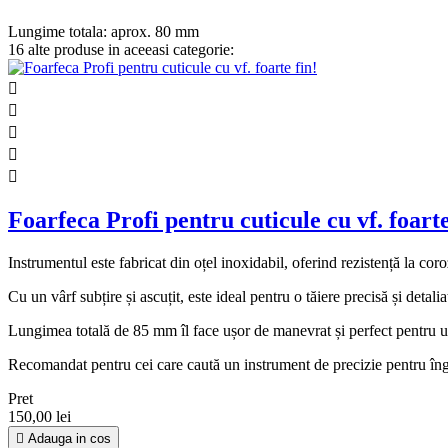
Lungime totala:
aprox. 80 mm
16 alte produse in aceeasi categorie:





Foarfeca Profi pentru cuticule cu vf. foarte
Instrumentul este fabricat din oțel inoxidabil, oferind rezistență la corozi
Cu un vârf subțire și ascuțit, este ideal pentru o tăiere precisă și detalia
Lungimea totală de 85 mm îl face ușor de manevrat și perfect pentru uti
Recomandat pentru cei care caută un instrument de precizie pentru îngri
Pret
150,00 lei

Adauga in cos