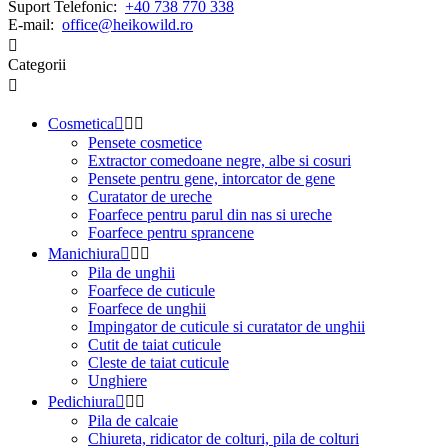
Suport Telefonic:
+40 738 770 338
E-mail:
office@heikowild.ro

Categorii

Cosmetica



Pensete cosmetice
Extractor comedoane negre, albe si cosuri
Pensete pentru gene, intorcator de gene
Curatator de ureche
Foarfece pentru parul din nas si ureche
Foarfece pentru sprancene
Manichiura



Pila de unghii
Foarfece de cuticule
Foarfece de unghii
Impingator de cuticule si curatator de unghii
Cutit de taiat cuticule
Cleste de taiat cuticule
Unghiere
Pedichiura



Pila de calcaie
Chiureta, ridicator de colturi, pila de colturi