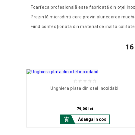
Foarfeca profesională este fabricată din oțel inoxid
Prezintă microdinti care previn alunecarea muchiei 
Fiind confecționată din material de înaltă calitat
16





Unghiera plata din otel inoxidabil
Pret
79,00 lei

Adauga in cos