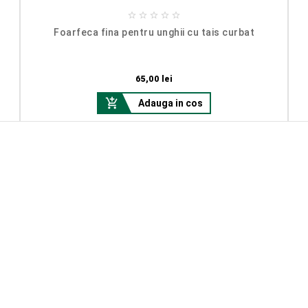





Foarfeca fina pentru unghii cu tais curbat
Pret
65,00 lei

Adauga in cos