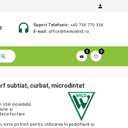


+40 738 770 338
Suport Telefonic:
E
office@heikowild.ro
E-mail:
0
0



rf subtiat, curbat, microdintat
 oțel inoxidabil,
iune și
 dezinfectare
este potrivit pentru utilizarea în pedichiură și