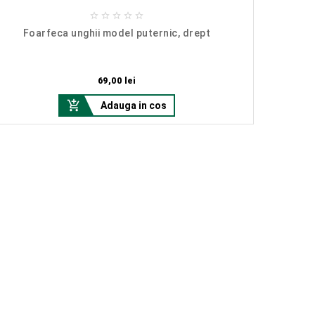





Foarfeca unghii model puternic, drept
Cleste 
Pret
69,00 lei

Adauga in cos