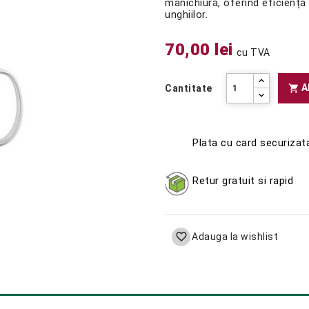
manichiură, oferind eficiență 
unghiilor.
70,00 lei
cu TVA
A

Cantitate
Plata cu card securizat
Retur gratuit si rapid

Adauga la wishlist