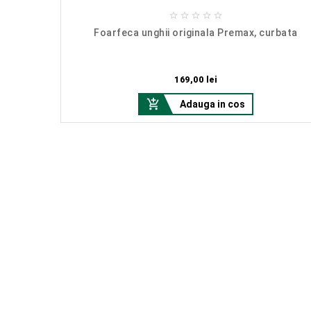





Foarfeca unghii originala Premax, curbata
ntat model
Pret
169,00 lei

Adauga in cos