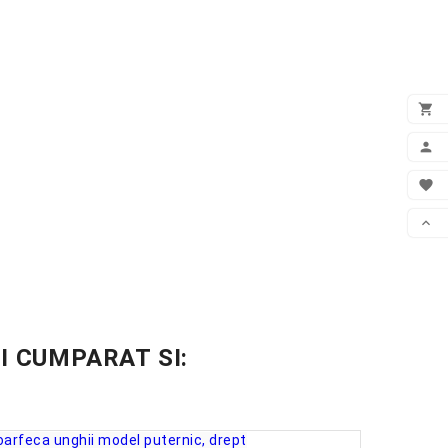

VEZ

CON

WIS

DER
I CUMPARAT SI: