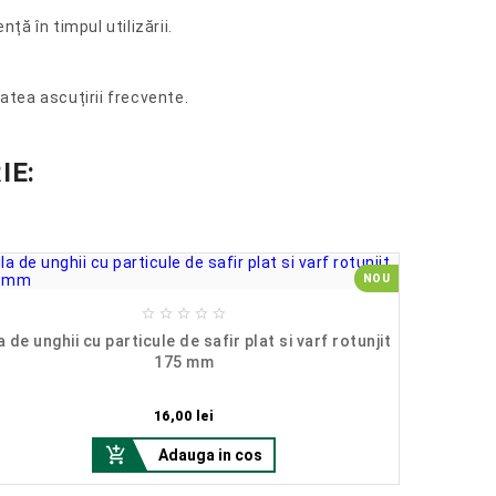
ță în timpul utilizării.
tatea ascuțirii frecvente.
IE:
NOU





Pila profes
a de unghii cu particule de safir plat si varf rotunjit
175 mm
Pret
16,00 lei

Adauga in cos