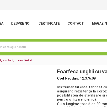
SA
DESPRE NOI
CERTIFICATE
CONTACT
MAGAZIN
t, curbat, microdintat
Foarfeca unghii cu va
Cod Produs:
12.376.09
Instrumentul este fabricat din
asigurând rezistență la coroz
posibilitatea de sterilizare și
pentru utilizare igienică.
Cu o lungime totală de 90 mm, 