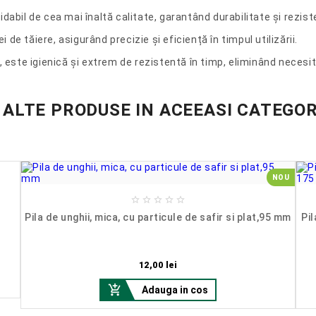
abil de cea mai înaltă calitate, garantând durabilitate și rezisten
de tăiere, asigurând precizie și eficiență în timpul utilizării.
e, este igienică și extrem de rezistentă în timp, eliminând necesi
 ALTE PRODUSE IN ACEEASI CATEGOR
NOU





Pila de unghii, mica, cu particule de safir si plat,95 mm
Pil
Pret
12,00 lei

Adauga in cos