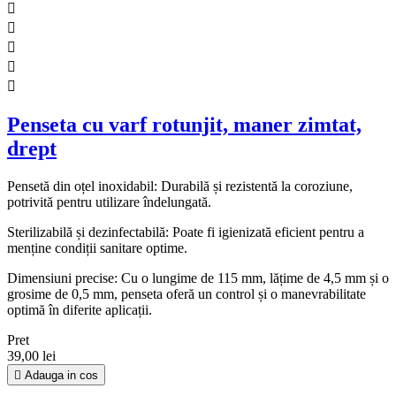





Penseta cu varf rotunjit, maner zimtat,
drept
Pensetă din oțel inoxidabil: Durabilă și rezistentă la coroziune,
potrivită pentru utilizare îndelungată.
Sterilizabilă și dezinfectabilă: Poate fi igienizată eficient pentru a
menține condiții sanitare optime.
Dimensiuni precise: Cu o lungime de 115 mm, lățime de 4,5 mm și o
grosime de 0,5 mm, penseta oferă un control și o manevrabilitate
optimă în diferite aplicații.
Pret
39,00 lei

Adauga in cos