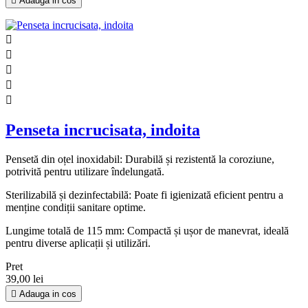

Adauga in cos





Penseta incrucisata, indoita
Pensetă din oțel inoxidabil: Durabilă și rezistentă la coroziune,
potrivită pentru utilizare îndelungată.
Sterilizabilă și dezinfectabilă: Poate fi igienizată eficient pentru a
menține condiții sanitare optime.
Lungime totală de 115 mm: Compactă și ușor de manevrat, ideală
pentru diverse aplicații și utilizări.
Pret
39,00 lei

Adauga in cos