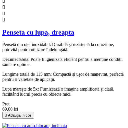




Penseta cu lupa, dreapta
Pensetă din oțel inoxidabil: Durabilă și rezistentă la coroziune,
potrivită pentru utilizare îndelungată.
Dezinfectabilă: Poate fi igienizată eficient pentru a menține condiții
sanitare optime.
Lungime totală de 115 mm: Compactă și ușor de manevrat, perfectă
pentru o varietate de aplicații.
Lupa marește de 5x: Furnizează o imagine amplificată și clară,
facilitând lucrul precis cu obiecte mici.
Pret
69,00 lei

Adauga in cos