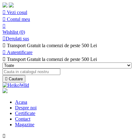

Vezi cosul

Contul meu

Wishlist
(
0
)

Derulati sus

Transport Gratuit la comenzi de peste 500 Lei

Autentificare

Transport Gratuit la comenzi de peste 500 Lei

Cautare
Acasa
Despre noi
Certificate
Contact
Magazine
