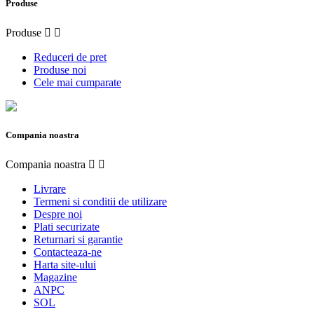
Produse
Produse


Reduceri de pret
Produse noi
Cele mai cumparate
Compania noastra
Compania noastra


Livrare
Termeni si conditii de utilizare
Despre noi
Plati securizate
Returnari si garantie
Contacteaza-ne
Harta site-ului
Magazine
ANPC
SOL