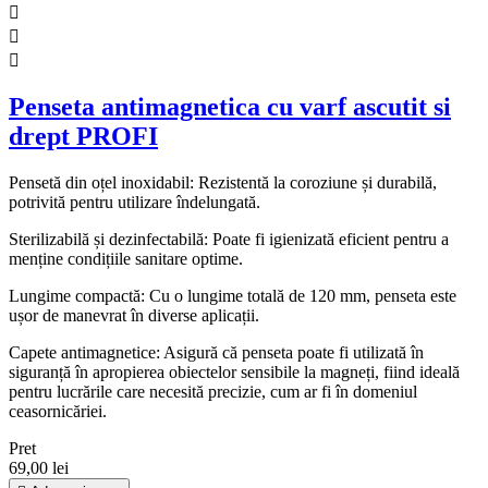



Penseta antimagnetica cu varf ascutit si
drept PROFI
Pensetă din oțel inoxidabil: Rezistentă la coroziune și durabilă,
potrivită pentru utilizare îndelungată.
Sterilizabilă și dezinfectabilă: Poate fi igienizată eficient pentru a
menține condițiile sanitare optime.
Lungime compactă: Cu o lungime totală de 120 mm, penseta este
ușor de manevrat în diverse aplicații.
Capete antimagnetice: Asigură că penseta poate fi utilizată în
siguranță în apropierea obiectelor sensibile la magneți, fiind ideală
pentru lucrările care necesită precizie, cum ar fi în domeniul
ceasornicăriei.
Pret
69,00 lei