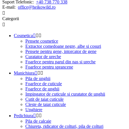
Suport Telefonic:
+40 738 770 338
E-mail:
office@heikowild.ro

Categorii

Cosmetica



Pensete cosmetice
Extractor comedoane negre, albe si cosuri
Pensete pentru gene, intorcator de gene
Curatator de ureche
Foarfece pentru parul din nas si ureche
Foarfece pentru sprancene
Manichiura



Pila de unghii
Foarfece de cuticule
Foarfece de unghii
Impingator de cuticule si curatator de unghii
Cutit de taiat cuticule
Cleste de taiat cuticule
Unghiere
Pedichiura



Pila de calcaie
Chiureta, ridicator de colturi, pila de colturi