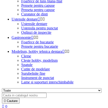
Foarfece de tuns blana,filat
Pensete pentru capuse
Penseta pentru capuse
Curatator de dinti
Ustensile dentare



Ustensile dentare
Ustensila pentru punctat
Oglinzi de inspectie
Gastronomie



Foarfece de bucatarie
Pensete pentru bucatarie
Modelism, hobby tehnica dentara



Cleme
Cleste hobby, modelism
Spatule
Cutite de modelare
Surubelnite fine
Instrument de punctat
Lame si suporturi interschimbabile

Cautare

0