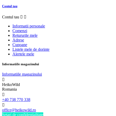
Contul tau
Contul tau


Informatii personale
Comenzi
Retururile mele
Adrese
Cupoane
Listele mele de dorinte
Alertele mele
Informatiile magazinului
Informatiile magazinului

HeikoWild
Romania

+40 738 770 338

office@heikowild.ro
Setari de confidentialitate