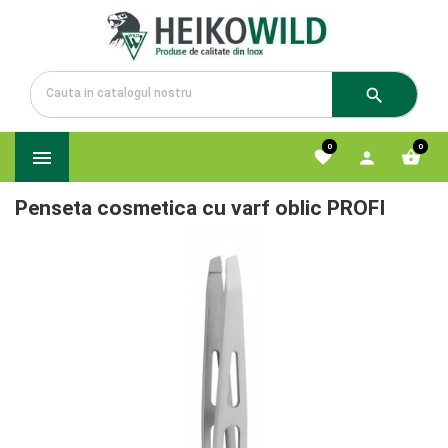

0
0




Penseta cosmetica cu varf oblic PROFI