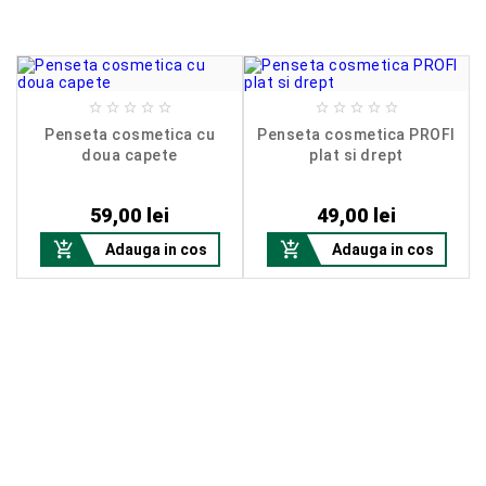










Penseta cosmetica cu
Penseta cosmetica PROFI
doua capete
plat si drept
Pret
Pret
59,00 lei
49,00 lei


Adauga in cos
Adauga in cos