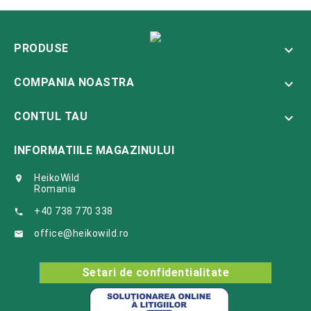
PRODUSE

COMPANIA NOASTRA

CONTUL TAU

INFORMATIILE MAGAZINULUI
HeikoWild

Romania
+40 738 770 338

office@heikowild.ro

Setari de confidentialitate