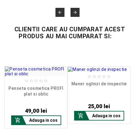


CLIENTII CARE AU CUMPARAT ACEST
PRODUS AU MAI CUMPARAT SI:










Maner oglinzi de inspectie
I
Penseta cosmetica PROFI
plat si oblic
Pret
Pret
25,00 lei
49,00 lei

Adauga in cos

Adauga in cos