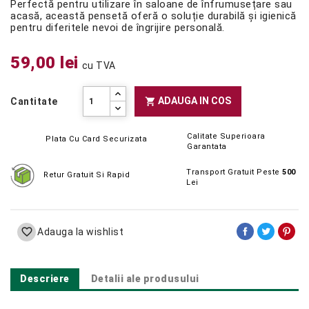
Perfectă pentru utilizare în saloane de înfrumusețare sau
acasă, această pensetă oferă o soluție durabilă și igienică
pentru diferitele nevoi de îngrijire personală.
59,00 lei
cu TVA
ADAUGA IN COS

Cantitate
Calitate Superioara
Plata Cu Card Securizata
Garantata
Transport Gratuit Peste
500
Retur Gratuit Si Rapid
Lei

Adauga la wishlist
Descriere
Detalii ale produsului