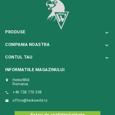
PRODUSE

COMPANIA NOASTRA

CONTUL TAU

INFORMATIILE MAGAZINULUI
HeikoWild

Romania
+40 738 770 338

office@heikowild.ro

Setari de confidentialitate