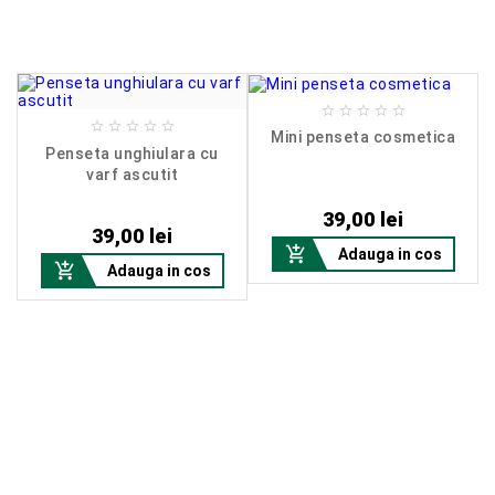










Mini penseta cosmetica
Penseta unghiulara cu
varf ascutit
Pret
Pret
39,00 lei
39,00 lei

Adauga in cos

Adauga in cos