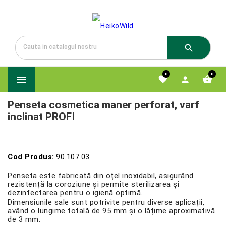

0
0




Penseta cosmetica maner perforat, varf
inclinat PROFI
Cod Produs:
90.107.03
Penseta este fabricată din oțel inoxidabil, asigurând
rezistență la coroziune și permite sterilizarea și
dezinfectarea pentru o igienă optimă.
Dimensiunile sale sunt potrivite pentru diverse aplicații,
având o lungime totală de 95 mm și o lățime aproximativă
de 3 mm.