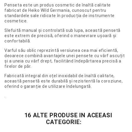
Penseta este un produs cosmetic de înaltă calitate
fabricat de Heiko Wild Germania, cunoscut pentru
standardele sale ridicate în producția de instrumente
cosmetice.
Slefuită manual și controlată sub lupa, această pensetă
este extrem de precisă, oferind o manevrare ușoară și
confortabilă.
Varful său oblic reprezintă versiunea cea mai eficientă,
deoarece combină avantajele unei pensete cu vârf ascuțit
și a uneia cu vârf drept, facilitând îndepărtarea precisă a
firelor de păr.
Fabricată integral din oțel inoxidabil de înaltă calitate,
această pensetă este durabilă și rezistentă la coroziune,
oferind o garanție de utilizare îndelungată.
.
16 ALTE PRODUSE IN ACEEASI
CATEGORIE: