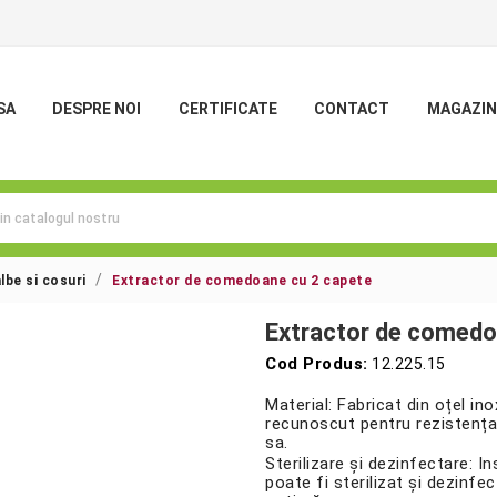
SA
DESPRE NOI
CERTIFICATE
CONTACT
MAGAZIN
be si cosuri
Extractor de comedoane cu 2 capete
Extractor de comedo
Cod Produs:
12.225.15
Material: Fabricat din oțel inox
recunoscut pentru rezistența 
sa.
Sterilizare și dezinfectare: I
poate fi sterilizat și dezinfe