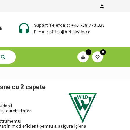


+40 738 770 338
Suport Telefonic:
E
office@heikowild.ro
E-mail:
0
0



ane cu 2 capete
idabil,
și durabilitatea
nstrumentul
ctat în mod eficient pentru a asigura igiena