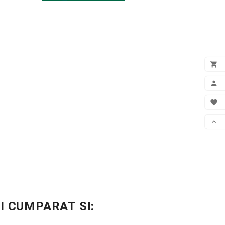

VEZ

CON

WIS

DER
I CUMPARAT SI: