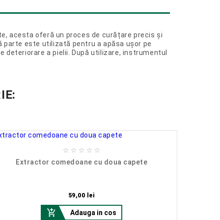
e, acesta oferă un proces de curățare precis și
ă parte este utilizată pentru a apăsa ușor pe
deteriorare a pielii. După utilizare, instrumentul
IE:





Extractor comedoane cu doua capete
Extrac
Pret
59,00 lei

Adauga in cos