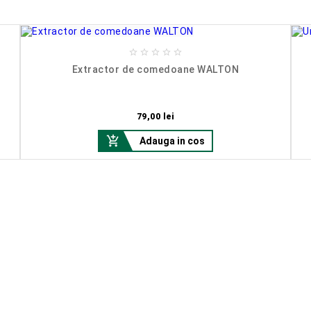





Extractor de comedoane WALTON
Pret
79,00 lei

Adauga in cos