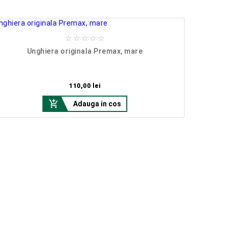





Unghiera originala Premax, mare
Instrument
Pret
110,00 lei

Adauga in cos