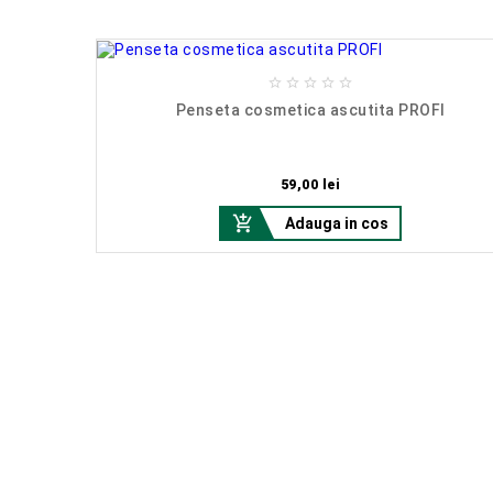





mat
Penseta cosmetica ascutita PROFI
Pret
59,00 lei

Adauga in cos