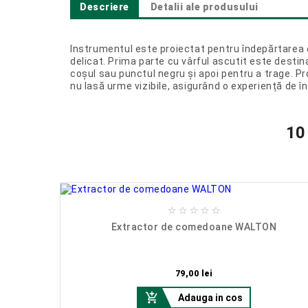
Descriere
Detalii ale produsului
Instrumentul este proiectat pentru îndepărtarea 
delicat. Prima parte cu vârful ascutit este desti
coșul sau punctul negru și apoi pentru a trage. Pr
nu lasă urme vizibile, asigurând o experiență de îngr
10





suri
Extractor de comedoane WALTON
Pret
79,00 lei

Adauga in cos