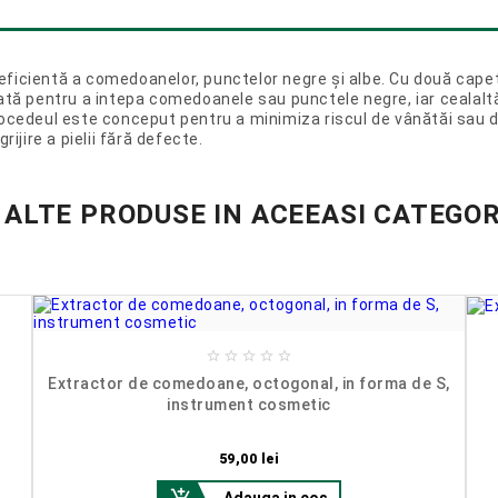
eficientă a comedoanelor, punctelor negre și albe. Cu două capet
nată pentru a intepa comedoanele sau punctele negre, iar cealalt
ocedeul este conceput pentru a minimiza riscul de vânătăi sau de 
ijire a pielii fără defecte.
 ALTE PRODUSE IN ACEEASI CATEGOR





Extractor de comedoane, octogonal, in forma de S,
instrument cosmetic
Pret
59,00 lei
Adauga in cos