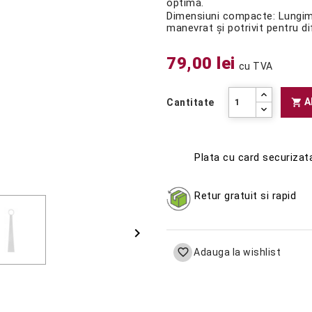
optimă.
Dimensiuni compacte: Lungim
manevrat și potrivit pentru dif
79,00 lei
cu TVA
A

Cantitate
Plata cu card securizat
Retur gratuit si rapid


Adauga la wishlist