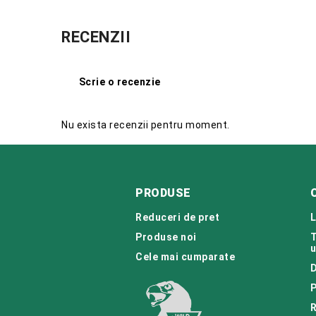
RECENZII
Scrie o recenzie
Nu exista recenzii pentru moment.
PRODUSE
Reduceri de pret
L
Produse noi
T
u
Cele mai cumparate
D
P
R