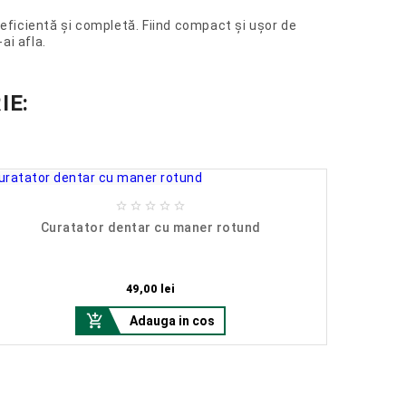
 eficientă și completă. Fiind compact și ușor de
ai afla.
IE:





Curatator dentar cu maner rotund
C
Pret
49,00 lei

Adauga in cos