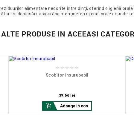
ziduurilor alimentare nedorite între dinți, oferind o igienă orală
lătorii și deplasări, asigurând menținerea igienei orale oriunde te-
 ALTE PRODUSE IN ACEEASI CATEGOR





Scobitor insurubabil
Pret
39,66 lei

Adauga in cos