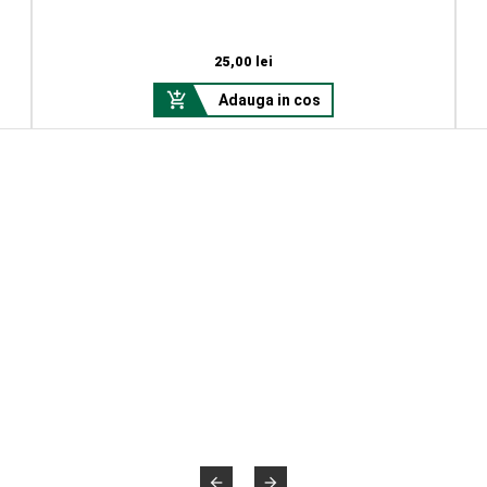
Pret
25,00 lei

Adauga in cos

