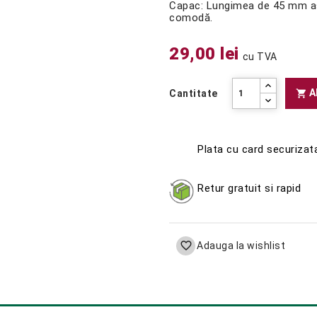
Capac: Lungimea de 45 mm asi
comodă.
29,00 lei
cu TVA
A

Cantitate
Plata cu card securizat
Retur gratuit si rapid

Adauga la wishlist