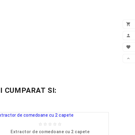

VEZ

CON

WIS

DER
I CUMPARAT SI:





Extractor de comedoane cu 2 capete
Fo