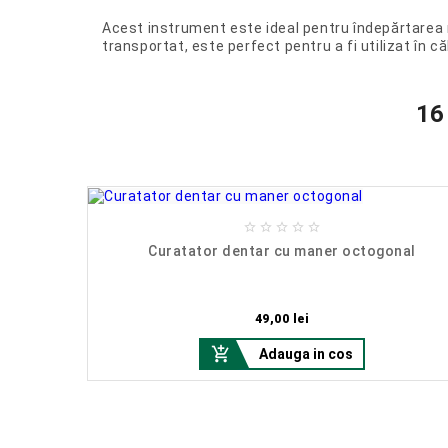
Acest instrument este ideal pentru îndepărtarea re
transportat, este perfect pentru a fi utilizat în că
16





a
Curatator dentar cu maner octogonal
Pret
49,00 lei

Adauga in cos