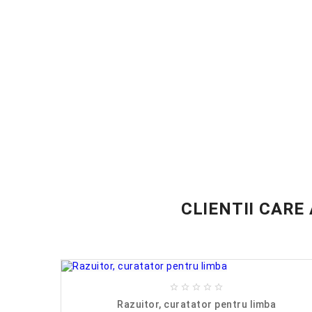
CLIENTII CARE





80 drept
Razuitor, curatator pentru limba