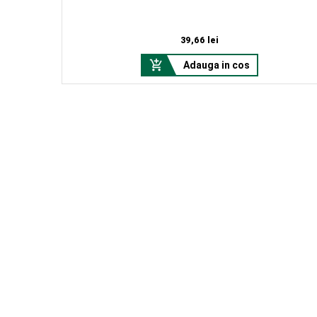
Pret
39,66 lei

Adauga in cos