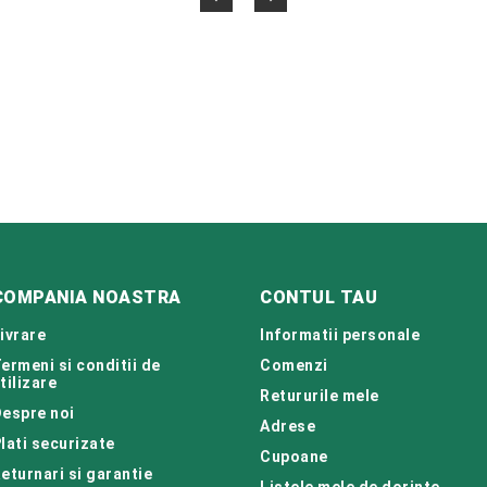
COMPANIA NOASTRA
CONTUL TAU
ivrare
Informatii personale
ermeni si conditii de
Comenzi
tilizare
Retururile mele
espre noi
Adrese
lati securizate
Cupoane
eturnari si garantie
Listele mele de dorinte