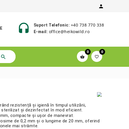


+40 738 770 338
Suport Telefonic:
E
office@heikowild.ro
E-mail:
0
0



rând rezistență și igienă în timpul utilizării,
sterilizat și dezinfectat în mod eficient.
 3 mm, compacte și ușor de manevrat.
 grosime de 0,2 mm și o lungime de 20 mm, oferind
 zonele mai strâmte.