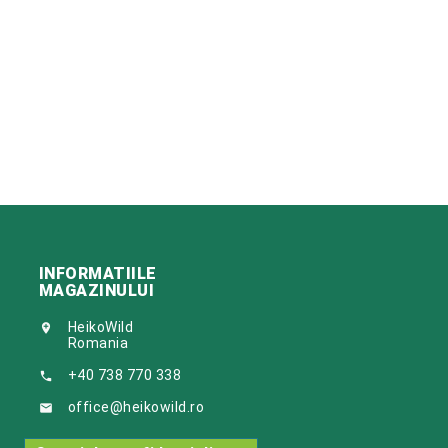
INFORMATIILE
MAGAZINULUI
HeikoWild

Romania
+40 738 770 338

office@heikowild.ro
