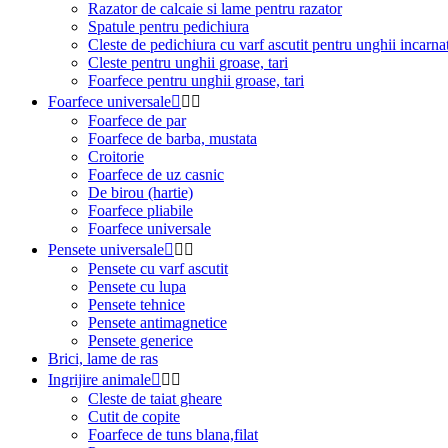
Razator de calcaie si lame pentru razator
Spatule pentru pedichiura
Cleste de pedichiura cu varf ascutit pentru unghii incarnat
Cleste pentru unghii groase, tari
Foarfece pentru unghii groase, tari
Foarfece universale



Foarfece de par
Foarfece de barba, mustata
Croitorie
Foarfece de uz casnic
De birou (hartie)
Foarfece pliabile
Foarfece universale
Pensete universale



Pensete cu varf ascutit
Pensete cu lupa
Pensete tehnice
Pensete antimagnetice
Pensete generice
Brici, lame de ras
Ingrijire animale



Cleste de taiat gheare
Cutit de copite
Foarfece de tuns blana,filat