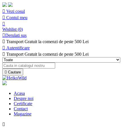

Vezi cosul

Contul meu

Wishlist
(
0
)

Derulati sus

Transport Gratuit la comenzi de peste 500 Lei

Autentificare

Transport Gratuit la comenzi de peste 500 Lei

Cautare
Acasa
Despre noi
Certificate
Contact
Magazine
