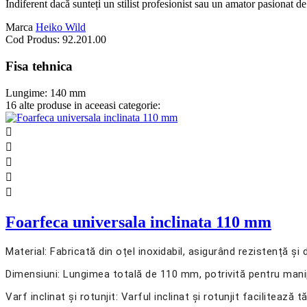
Indiferent dacă sunteți un stilist profesionist sau un amator pasionat de 
Marca
Heiko Wild
Cod Produs:
92.201.00
Fisa tehnica
Lungime:
140 mm
16 alte produse in aceeasi categorie:





Foarfeca universala inclinata 110 mm
Material: Fabricată din oțel inoxidabil, asigurând rezistență și
Dimensiuni: Lungimea totală de 110 mm, potrivită pentru manipu
Varf inclinat și rotunjit: Varful inclinat și rotunjit facilitează 