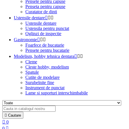
Pensete pentru capuse
Penseta pentru capuse
Curatator de dinti
Ustensile dentare



Ustensile dentare
Ustensila pentru punctat
Oglinzi de inspectie
Gastronomie



Foarfece de bucatarie
Pensete pentru bucatarie
Modelism, hobby tehnica dentara



Cleme
Cleste hobby, modelism
Spatule
Cutite de modelare
Surubelnite fine
Instrument de punctat
Lame si suporturi interschimbabile

Cautare

0
0
