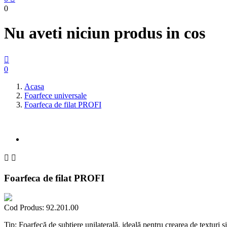
0
Nu aveti niciun produs in cos

0
Acasa
Foarfece universale
Foarfeca de filat PROFI


Foarfeca de filat PROFI
Cod Produs:
92.201.00
Tip: Foarfecă de subțiere unilaterală, ideală pentru crearea de texturi și