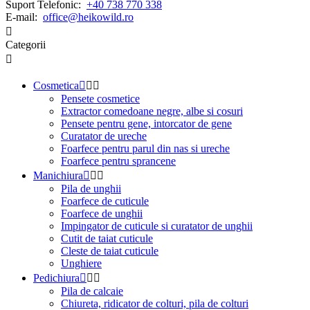
Suport Telefonic:
+40 738 770 338
E-mail:
office@heikowild.ro

Categorii

Cosmetica



Pensete cosmetice
Extractor comedoane negre, albe si cosuri
Pensete pentru gene, intorcator de gene
Curatator de ureche
Foarfece pentru parul din nas si ureche
Foarfece pentru sprancene
Manichiura



Pila de unghii
Foarfece de cuticule
Foarfece de unghii
Impingator de cuticule si curatator de unghii
Cutit de taiat cuticule
Cleste de taiat cuticule
Unghiere
Pedichiura



Pila de calcaie
Chiureta, ridicator de colturi, pila de colturi