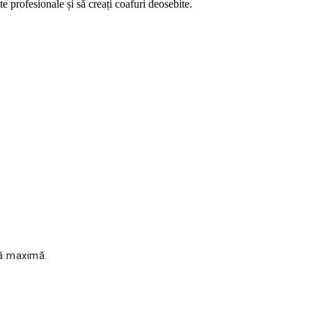
te profesionale și să creați coafuri deosebite.
nă maximă.