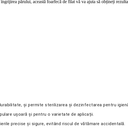
îngrijirea părului, această foarfecă de filat vă va ajuta să obțineți rezulta
 durabilitate, și permite sterilizarea și dezinfectarea pentru igie
lare ușoară și pentru o varietate de aplicații.
tăierile precise și sigure, evitând riscul de vătămare accidentală.