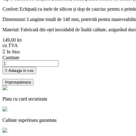
Confort: Echipată cu inele de silicon și dop de cauciuc pentru o prindere
Dimensiuni: Lungime totală de 140 mm, potrivită pentru manevrabilitate
Material: Fabricată din oțel inoxidabil de înaltă calitate, asigurând durab
149,00 lei
cu TVA

In Stoc
Cantitate

Adauga in cos
Plata cu card securizata
Calitate superioara garantata