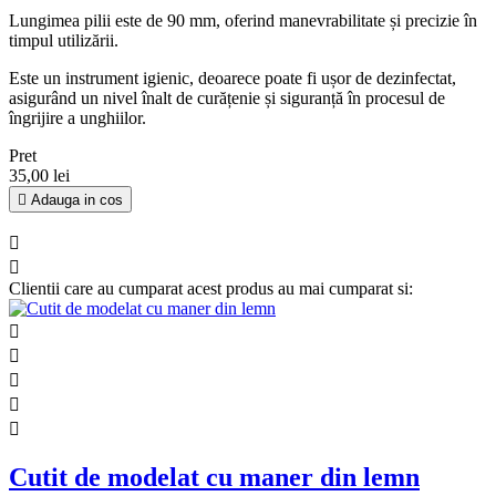
Lungimea pilii este de 90 mm, oferind manevrabilitate și precizie în
timpul utilizării.
Este un instrument igienic, deoarece poate fi ușor de dezinfectat,
asigurând un nivel înalt de curățenie și siguranță în procesul de
îngrijire a unghiilor.
Pret
35,00 lei

Adauga in cos


Clientii care au cumparat acest produs au mai cumparat si:





Cutit de modelat cu maner din lemn