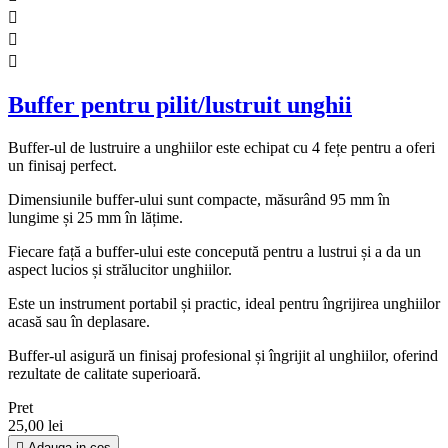



Buffer pentru pilit/lustruit unghii
Buffer-ul de lustruire a unghiilor este echipat cu 4 fețe pentru a oferi
un finisaj perfect.
Dimensiunile buffer-ului sunt compacte, măsurând 95 mm în
lungime și 25 mm în lățime.
Fiecare față a buffer-ului este concepută pentru a lustrui și a da un
aspect lucios și strălucitor unghiilor.
Este un instrument portabil și practic, ideal pentru îngrijirea unghiilor
acasă sau în deplasare.
Buffer-ul asigură un finisaj profesional și îngrijit al unghiilor, oferind
rezultate de calitate superioară.
Pret
25,00 lei

Adauga in cos