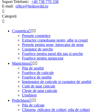
Suport Telefonic:
+40 738 770 338
E-mail:
office@heikowild.ro

Categorii

Cosmetica



Pensete cosmetice
Extractor comedoane negre, albe si cosuri
Pensete pentru gene, intorcator de gene
Curatator de ureche
Foarfece pentru parul din nas si ureche
Foarfece pentru sprancene
Manichiura



Pila de unghii
Foarfece de cuticule
Foarfece de unghii
Impingator de cuticule si curatator de unghii
Cutit de taiat cuticule
Cleste de taiat cuticule
Unghiere
Pedichiura



Pila de calcaie
Chiureta, ridicator de colturi, pila de colturi