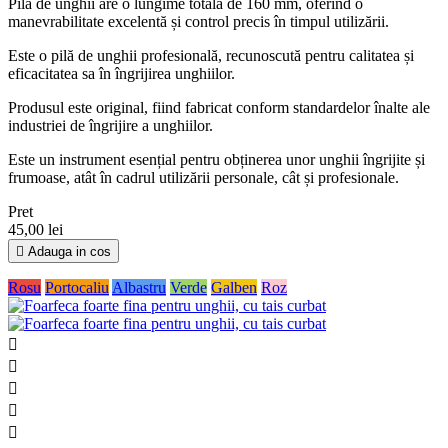
Pila de unghii are o lungime totală de 160 mm, oferind o
manevrabilitate excelentă și control precis în timpul utilizării.
Este o pilă de unghii profesională, recunoscută pentru calitatea și
eficacitatea sa în îngrijirea unghiilor.
Produsul este original, fiind fabricat conform standardelor înalte ale
industriei de îngrijire a unghiilor.
Este un instrument esențial pentru obținerea unor unghii îngrijite și
frumoase, atât în cadrul utilizării personale, cât și profesionale.
Pret
45,00 lei

Adauga in cos
Rosu
Portocaliu
Albastru
Verde
Galben
Roz




