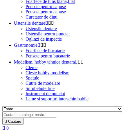
Foarfece de tuns blana,filat
Pensete pentru capuse
Penseta pentru capuse
Curatator de dinti
Ustensile dentare



Ustensile dentare
Ustensila pentru punctat
Oglinzi de inspectie
Gastronomie



Foarfece de bucatarie
Pensete pentru bucatarie
Modelism, hobby tehnica dentara



Cleme
Cleste hobby, modelism
Spatule
Cutite de modelare
Surubelnite fine
Instrument de punctat
Lame si suporturi interschimbabile

Cautare

0