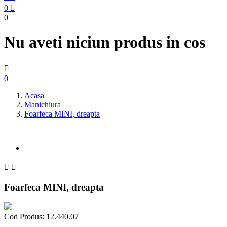
0

0
Nu aveti niciun produs in cos

0
Acasa
Manichiura
Foarfeca MINI, dreapta


Foarfeca MINI, dreapta
Cod Produs:
12.440.07