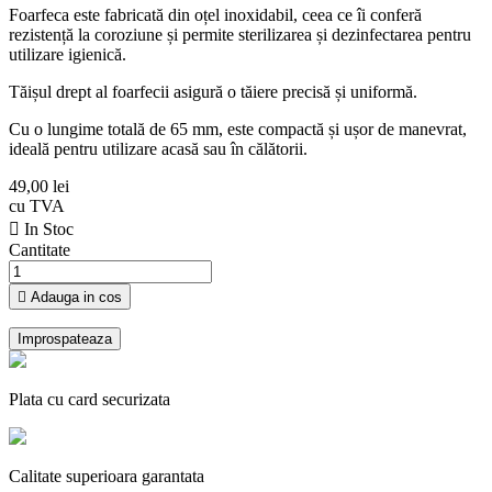
Foarfeca este fabricată din oțel inoxidabil, ceea ce îi conferă
rezistență la coroziune și permite sterilizarea și dezinfectarea pentru
utilizare igienică.
Tăișul drept al foarfecii asigură o tăiere precisă și uniformă.
Cu o lungime totală de 65 mm, este compactă și ușor de manevrat,
ideală pentru utilizare acasă sau în călătorii.
49,00 lei
cu TVA

In Stoc
Cantitate

Adauga in cos
Plata cu card securizata
Calitate superioara garantata