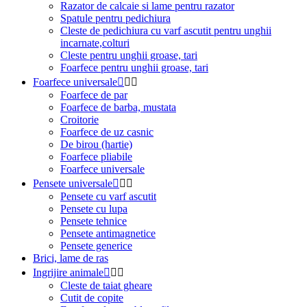
Razator de calcaie si lame pentru razator
Spatule pentru pedichiura
Cleste de pedichiura cu varf ascutit pentru unghii
incarnate,colturi
Cleste pentru unghii groase, tari
Foarfece pentru unghii groase, tari
Foarfece universale



Foarfece de par
Foarfece de barba, mustata
Croitorie
Foarfece de uz casnic
De birou (hartie)
Foarfece pliabile
Foarfece universale
Pensete universale



Pensete cu varf ascutit
Pensete cu lupa
Pensete tehnice
Pensete antimagnetice
Pensete generice
Brici, lame de ras
Ingrijire animale



Cleste de taiat gheare
Cutit de copite