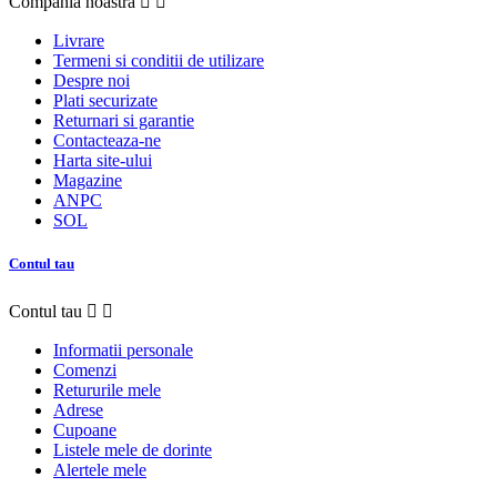
Compania noastra


Livrare
Termeni si conditii de utilizare
Despre noi
Plati securizate
Returnari si garantie
Contacteaza-ne
Harta site-ului
Magazine
ANPC
SOL
Contul tau
Contul tau


Informatii personale
Comenzi
Retururile mele
Adrese
Cupoane
Listele mele de dorinte
Alertele mele