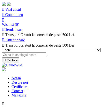

Vezi cosul

Contul meu

Wishlist
(
0
)

Derulati sus

Transport Gratuit la comenzi de peste 500 Lei

Autentificare

Transport Gratuit la comenzi de peste 500 Lei

Cautare
Acasa
Despre noi
Certificate
Contact
Magazine
