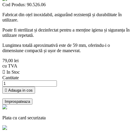
Cod Produs:
90.526.06
Fabricat din oțel inoxidabil, asigurând rezistență și durabilitate în
utilizare.
Poate fi sterilizat și dezinfectat pentru a menține igiena și siguranța în
utilizare repetată.
Lungimea totală aproximativă este de 59 mm, oferindu-i o
dimensiune compactă și ușor de manevrat.
79,00 lei
cu TVA

In Stoc
Cantitate

Adauga in cos
Plata cu card securizata