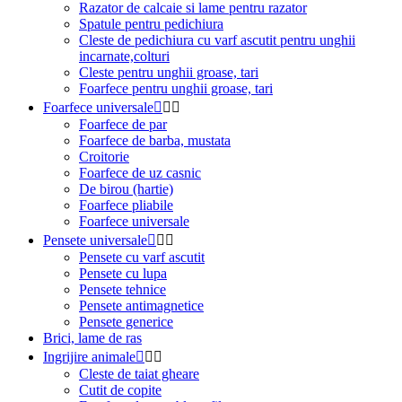
Razator de calcaie si lame pentru razator
Spatule pentru pedichiura
Cleste de pedichiura cu varf ascutit pentru unghii
incarnate,colturi
Cleste pentru unghii groase, tari
Foarfece pentru unghii groase, tari
Foarfece universale



Foarfece de par
Foarfece de barba, mustata
Croitorie
Foarfece de uz casnic
De birou (hartie)
Foarfece pliabile
Foarfece universale
Pensete universale



Pensete cu varf ascutit
Pensete cu lupa
Pensete tehnice
Pensete antimagnetice
Pensete generice
Brici, lame de ras
Ingrijire animale



Cleste de taiat gheare
Cutit de copite