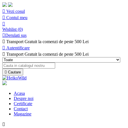

Vezi cosul

Contul meu

Wishlist
(
0
)

Derulati sus

Transport Gratuit la comenzi de peste 500 Lei

Autentificare

Transport Gratuit la comenzi de peste 500 Lei

Cautare
Acasa
Despre noi
Certificate
Contact
Magazine
