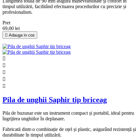
Lungimea totală de 90 mm asigură manevrabilitate și confort în
timpul utilizării, facilitând efectuarea procedurilor cu precizie și
profesionalism.
Pret
69,00 lei

Adauga in cos





Pila de unghii Saphir tip briceag
Pila de buzunar este un instrument compact și portabil, ideal pentru
îngrijirea unghiilor în deplasare.
Fabricată dintr-o combinație de oțel și plastic, asigurând rezistență și
durabilitate în timpul utilizării.