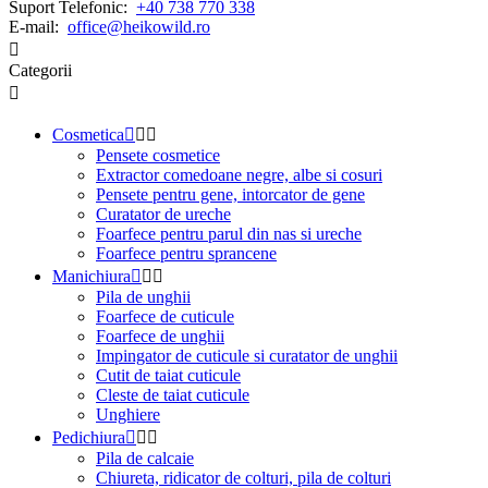
Suport Telefonic:
+40 738 770 338
E-mail:
office@heikowild.ro

Categorii

Cosmetica



Pensete cosmetice
Extractor comedoane negre, albe si cosuri
Pensete pentru gene, intorcator de gene
Curatator de ureche
Foarfece pentru parul din nas si ureche
Foarfece pentru sprancene
Manichiura



Pila de unghii
Foarfece de cuticule
Foarfece de unghii
Impingator de cuticule si curatator de unghii
Cutit de taiat cuticule
Cleste de taiat cuticule
Unghiere
Pedichiura



Pila de calcaie
Chiureta, ridicator de colturi, pila de colturi