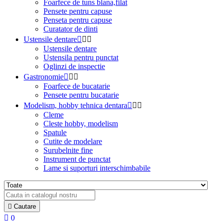
Foarfece de tuns blana,filat
Pensete pentru capuse
Penseta pentru capuse
Curatator de dinti
Ustensile dentare



Ustensile dentare
Ustensila pentru punctat
Oglinzi de inspectie
Gastronomie



Foarfece de bucatarie
Pensete pentru bucatarie
Modelism, hobby tehnica dentara



Cleme
Cleste hobby, modelism
Spatule
Cutite de modelare
Surubelnite fine
Instrument de punctat
Lame si suporturi interschimbabile

Cautare

0