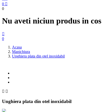
0

0
Nu aveti niciun produs in cos

0
Acasa
Manichiura
Unghiera plata din otel inoxidabil


Unghiera plata din otel inoxidabil