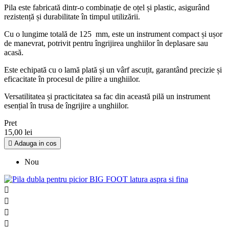
Pila este fabricată dintr-o combinație de oțel și plastic, asigurând
rezistență și durabilitate în timpul utilizării.
Cu o lungime totală de 125 mm, este un instrument compact și ușor
de manevrat, potrivit pentru îngrijirea unghiilor în deplasare sau
acasă.
Este echipată cu o lamă plată și un vârf ascuțit, garantând precizie și
eficacitate în procesul de pilire a unghiilor.
Versatilitatea și practicitatea sa fac din această pilă un instrument
esențial în trusa de îngrijire a unghiilor.
Pret
15,00 lei

Adauga in cos
Nou



