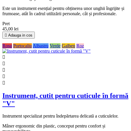
Este un instrument esențial pentru obținerea unor unghii îngrijite și
frumoase, atât în cadrul utilizării personale, cât și profesionale.
Pret
45,00 lei

Adauga in cos
Rosu
Portocaliu
Albastru
Verde
Galben
Roz





Instrument, cutit pentru cuticule în formă
"V"
Instrument specializat pentru îndepărtarea delicată a cuticulelor.
Mâner ergonomic din plastic, conceput pentru confort și