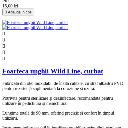
Pret
15,00 lei

Adauga in cos





Foarfeca unghii Wild Line, curbat
Fabricată din oțel inoxidabil de înaltă calitate, cu strat albastru PVD
pentru rezistență suplimentară la coroziune și uzură.
Potrivită pentru sterilizare și dezinfectare, recomandată pentru
utilizare în pedichiură și manichiură.
Lungime totală de 90 mm, oferind precizie și confort în timpul
utilizării.
Instrument indispensabil în îngrijirea unghiilor, asigurând rezultate