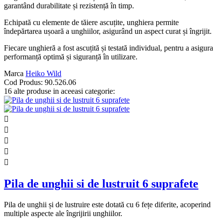
garantând durabilitate și rezistență în timp.
Echipată cu elemente de tăiere ascuțite, unghiera permite
îndepărtarea ușoară a unghiilor, asigurând un aspect curat și îngrijit.
Fiecare unghieră a fost ascuțită și testată individual, pentru a asigura
performanță optimă și siguranță în utilizare.
Marca
Heiko Wild
Cod Produs:
90.526.06
16 alte produse in aceeasi categorie:





Pila de unghii si de lustruit 6 suprafete
Pila de unghii și de lustruire este dotată cu 6 fețe diferite, acoperind
multiple aspecte ale îngrijirii unghiilor.