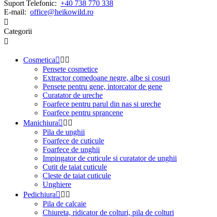
Suport Telefonic:
+40 738 770 338
E-mail:
office@heikowild.ro

Categorii

Cosmetica



Pensete cosmetice
Extractor comedoane negre, albe si cosuri
Pensete pentru gene, intorcator de gene
Curatator de ureche
Foarfece pentru parul din nas si ureche
Foarfece pentru sprancene
Manichiura



Pila de unghii
Foarfece de cuticule
Foarfece de unghii
Impingator de cuticule si curatator de unghii
Cutit de taiat cuticule
Cleste de taiat cuticule
Unghiere
Pedichiura



Pila de calcaie
Chiureta, ridicator de colturi, pila de colturi