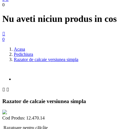
0
Nu aveti niciun produs in cos

0
Acasa
Pedichiura
Razator de calcaie versiunea simpla


Razator de calcaie versiunea simpla
Cod Produs:
12.470.14
Razatoare pentru călcâie