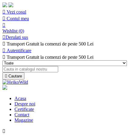

Vezi cosul

Contul meu

Wishlist
(
0
)

Derulati sus

Transport Gratuit la comenzi de peste 500 Lei

Autentificare

Transport Gratuit la comenzi de peste 500 Lei

Cautare
Acasa
Despre noi
Certificate
Contact
Magazine
