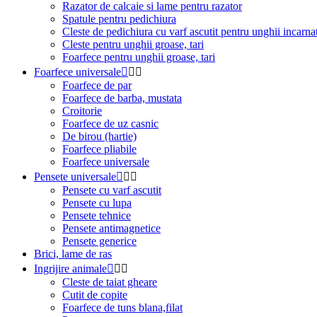
Razator de calcaie si lame pentru razator
Spatule pentru pedichiura
Cleste de pedichiura cu varf ascutit pentru unghii incarnat
Cleste pentru unghii groase, tari
Foarfece pentru unghii groase, tari
Foarfece universale



Foarfece de par
Foarfece de barba, mustata
Croitorie
Foarfece de uz casnic
De birou (hartie)
Foarfece pliabile
Foarfece universale
Pensete universale



Pensete cu varf ascutit
Pensete cu lupa
Pensete tehnice
Pensete antimagnetice
Pensete generice
Brici, lame de ras
Ingrijire animale



Cleste de taiat gheare
Cutit de copite
Foarfece de tuns blana,filat