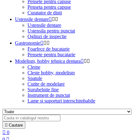
Pensete pentru capuse
Penseta pentru capuse
Curatator de dinti
Ustensile dentare



Ustensile dentare
Ustensila pentru punctat
Oglinzi de inspectie
Gastronomie



Foarfece de bucatarie
Pensete pentru bucatarie
Modelism, hobby tehnica dentara



Cleme
Cleste hobby, modelism
Spatule
Cutite de modelare
Surubelnite fine
Instrument de punctat
Lame si suporturi interschimbabile

Cautare

0
0
