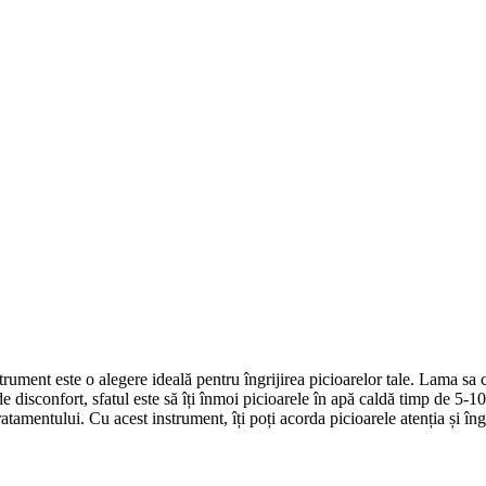
trument este o alegere ideală pentru îngrijirea picioarelor tale. Lama sa c
 de disconfort, sfatul este să îți înmoi picioarele în apă caldă timp de 5-1
ratamentului. Cu acest instrument, îți poți acorda picioarele atenția și îng