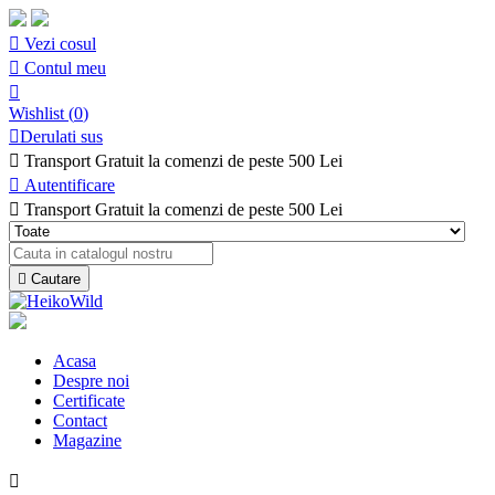

Vezi cosul

Contul meu

Wishlist
(
0
)

Derulati sus

Transport Gratuit la comenzi de peste 500 Lei

Autentificare

Transport Gratuit la comenzi de peste 500 Lei

Cautare
Acasa
Despre noi
Certificate
Contact
Magazine
