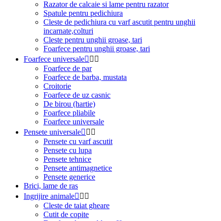
Razator de calcaie si lame pentru razator
Spatule pentru pedichiura
Cleste de pedichiura cu varf ascutit pentru unghii
incarnate,colturi
Cleste pentru unghii groase, tari
Foarfece pentru unghii groase, tari
Foarfece universale



Foarfece de par
Foarfece de barba, mustata
Croitorie
Foarfece de uz casnic
De birou (hartie)
Foarfece pliabile
Foarfece universale
Pensete universale



Pensete cu varf ascutit
Pensete cu lupa
Pensete tehnice
Pensete antimagnetice
Pensete generice
Brici, lame de ras
Ingrijire animale



Cleste de taiat gheare
Cutit de copite