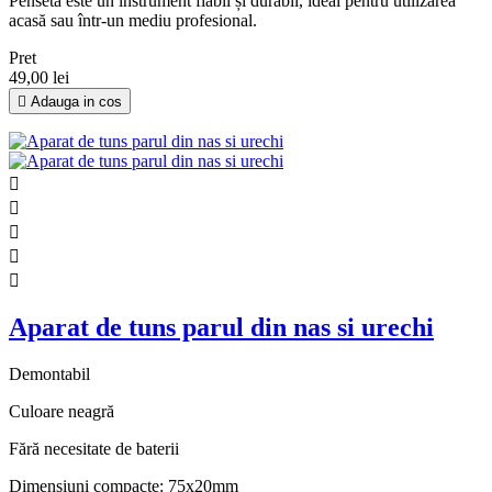
Penseta este un instrument fiabil și durabil, ideal pentru utilizarea
acasă sau într-un mediu profesional.
Pret
49,00 lei

Adauga in cos





Aparat de tuns parul din nas si urechi
Demontabil
Culoare neagră
Fără necesitate de baterii
Dimensiuni compacte: 75x20mm