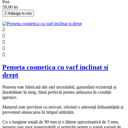
Pret
59,00 lei

Adauga in cos





Penseta cosmetica cu varf inclinat si
drept
Penseta este fabricată din oțel inoxidabil, garantând rezistență și
durabilitate în timp, fiind perfectă pentru utilizarea în condiții
igienice.
Manerul este prevăzut cu nervuri, oferind o aderență îmbunătățită și
prevenind alunecarea în timpul utilizării.
Cu o lungime totală de 90 mm și o lățime aproximativă de 5 mm,
penseta este ușor manevrabilă și potrivită pentru o gamă variată de