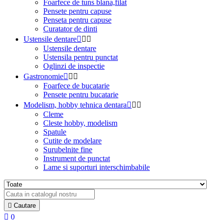
Foarfece de tuns blana,filat
Pensete pentru capuse
Penseta pentru capuse
Curatator de dinti
Ustensile dentare



Ustensile dentare
Ustensila pentru punctat
Oglinzi de inspectie
Gastronomie



Foarfece de bucatarie
Pensete pentru bucatarie
Modelism, hobby tehnica dentara



Cleme
Cleste hobby, modelism
Spatule
Cutite de modelare
Surubelnite fine
Instrument de punctat
Lame si suporturi interschimbabile

Cautare

0