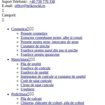
Suport Telefonic:
+40 738 770 338
E-mail:
office@heikowild.ro

Categorii

Cosmetica



Pensete cosmetice
Extractor comedoane negre, albe si cosuri
Pensete pentru gene, intorcator de gene
Curatator de ureche
Foarfece pentru parul din nas si ureche
Foarfece pentru sprancene
Manichiura



Pila de unghii
Foarfece de cuticule
Foarfece de unghii
Impingator de cuticule si curatator de unghii
Cutit de taiat cuticule
Cleste de taiat cuticule
Unghiere
Pedichiura



Pila de calcaie
Chiureta, ridicator de colturi, pila de colturi