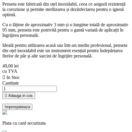
Penseta este fabricată din oțel inoxidabil, ceea ce asigură rezistență
la coroziune și permite sterilizarea și dezinfectarea pentru o igienă
optimă.
Cu o lățime de aproximativ 3 mm și o lungime totală de aproximativ
95 mm, penseta este potrivită pentru o gamă variată de aplicații în
îngrijirea personală.
Ideală pentru utilizarea acasă sau într-un mediu profesional, penseta
din oțel inoxidabil este un instrument esențial pentru îndepărtarea
firelor de păr și alte sarcini de îngrijire personală.
49,00 lei
cu TVA

In Stoc
Cantitate

Adauga in cos
Plata cu card securizata