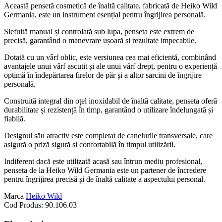
Această pensetă cosmetică de înaltă calitate, fabricată de Heiko Wild
Germania, este un instrument esențial pentru îngrijirea personală.
Slefuită manual și controlată sub lupa, penseta este extrem de
precisă, garantând o manevrare ușoară și rezultate impecabile.
Dotată cu un vârf oblic, este versiunea cea mai eficientă, combinând
avantajele unui vârf ascutit și ale unui vârf drept, pentru o experiență
optimă în îndepărtarea firelor de păr și a altor sarcini de îngrijire
personală.
Construită integral din oțel inoxidabil de înaltă calitate, penseta oferă
durabilitate și rezistență în timp, garantând o utilizare îndelungată și
fiabilă.
Designul său atractiv este completat de canelurile transversale, care
asigură o priză sigură și confortabilă în timpul utilizării.
Indiferent dacă este utilizată acasă sau întrun mediu profesional,
penseta de la Heiko Wild Germania este un partener de încredere
pentru îngrijirea precisă și de înaltă calitate a aspectului personal.
Marca
Heiko Wild
Cod Produs:
90.106.03