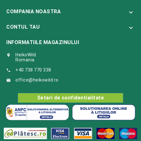
COMPANIA NOASTRA

CONTUL TAU

INFORMATIILE MAGAZINULUI
HeikoWild

Romania
+40 738 770 338

office@heikowild.ro

Setari de confidentialitate