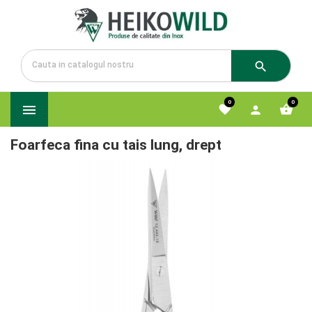

0
0




Foarfeca fina cu tais lung, drept