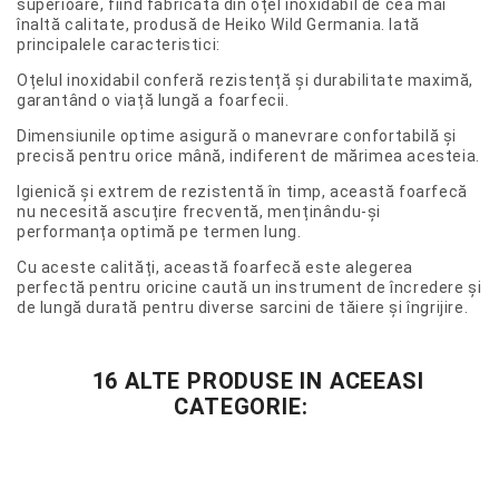
superioare, fiind fabricată din oțel inoxidabil de cea mai
înaltă calitate, produsă de Heiko Wild Germania. Iată
principalele caracteristici:
Oțelul inoxidabil conferă rezistență și durabilitate maximă,
garantând o viață lungă a foarfecii.
Dimensiunile optime asigură o manevrare confortabilă și
precisă pentru orice mână, indiferent de mărimea acesteia.
Igienică și extrem de rezistentă în timp, această foarfecă
nu necesită ascuțire frecventă, menținându-și
performanța optimă pe termen lung.
Cu aceste calități, această foarfecă este alegerea
perfectă pentru oricine caută un instrument de încredere și
de lungă durată pentru diverse sarcini de tăiere și îngrijire.
16 ALTE PRODUSE IN ACEEASI
CATEGORIE: