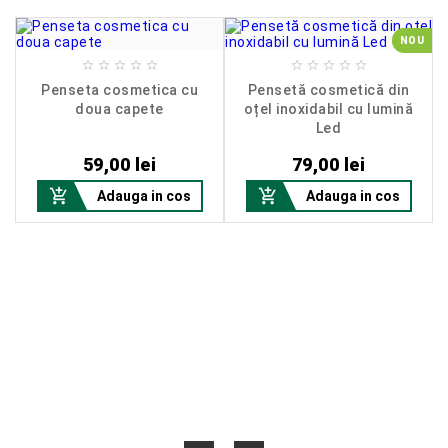
NOU










I
Penseta cosmetica cu
Pensetă cosmetică din
doua capete
oțel inoxidabil cu lumină
Led
Pret
Pret
59,00 lei
79,00 lei


Adauga in cos
Adauga in cos